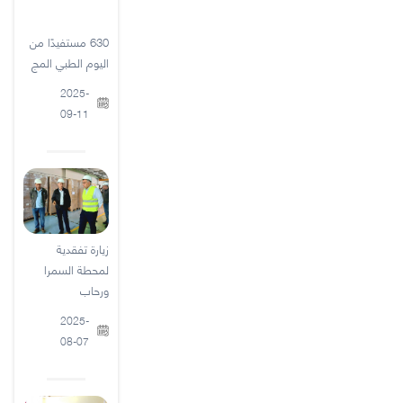
630 مستفيدًا من
اليوم الطبي المج
2025-
09-11
زيارة تفقدية
لمحطة السمرا
ورحاب
2025-
08-07