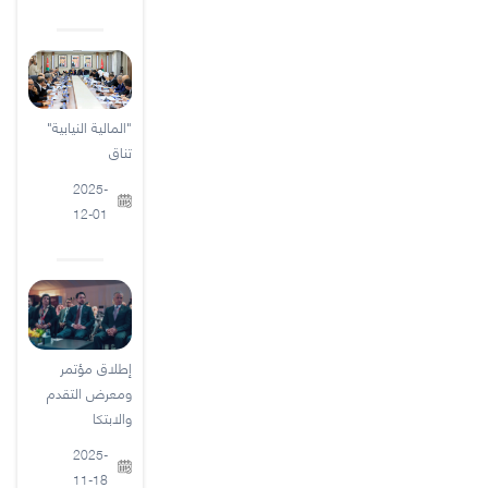
"المالية النيابية"
تناق
2025-
12-01
إطلاق مؤتمر
ومعرض التقدم
والابتكا
2025-
11-18