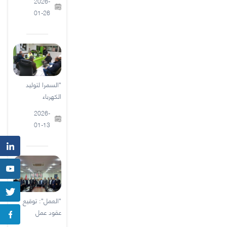
2026-
01-26
"السمرا لتوليد
الكهرباء
2026-
01-13
"العمل": توقيع
عقود عمل