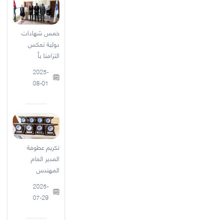
خمس شهادات
دولية تعكس
التزامنا بأ
2025-
08-01
تكريم عطوفة
المدير العام
المهندس
2025-
07-29