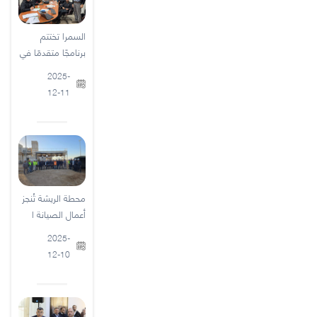
السمرا تختتم
برنامجًا متقدمًا في
2025-
12-11
محطة الريشة تُنجز
أعمال الصيانة ا
2025-
12-10