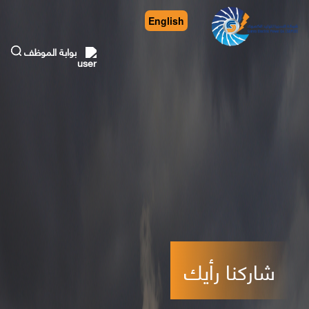
English
بوابة الموظف
شاركنا رأيك