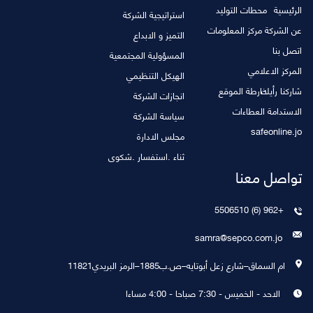
الرئيسية
محطات التوليد
استراتيجية الشركة
عن الشركة
مركز المعلومات
التميز و الابداع
اتصل بنا
المسؤولية المجتمعية
المركز الاعلامي
الهيكل التنظيمي
شاركنا رأيك
خارطة الموقع
انجازات الشركة
الاستدامة
العطاءات
سياسة الشركة
safeonline.jo
مجلس الادارة
ثناء .استفسار .شكوى
تواصل معنا
+962 (6) 5506510
samra@sepco.com.jo
ام السماق–شارع زعل أبوتايه–ص.ب1885–الرمز البريدي11821
الاحد - الخميس - 7:30 صباحا - 4:00 مساءا