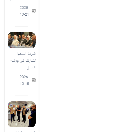
2025-
10-21
شركة السمرا
تشارك في ورشة
العمل ا
2025-
10-19
شارك عطوفة