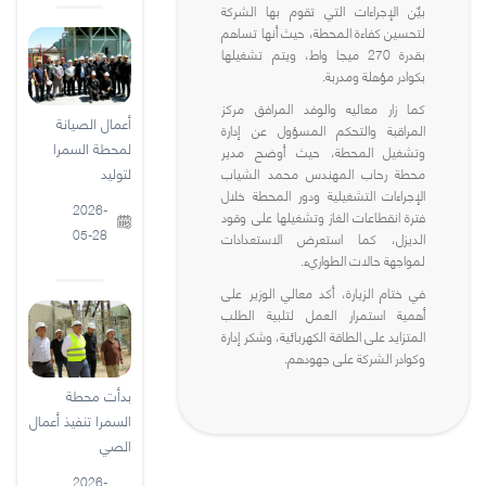
بيٌن الإجراءات التي تقوم بها الشركة
لتحسين كفاءة المحطة، حيث أنها تساهم
بقدرة 270 ميجا واط، ويتم تشغيلها
بكوادر مؤهلة ومدربة.
كما زار معاليه والوفد المرافق مركز
أعمال الصيانة
المراقبة والتحكم المسؤول عن إدارة
لمحطة السمرا
وتشغيل المحطة، حيث أوضح مدير
لتوليد
محطة رحاب المهندس محمد الشياب
الإجراءات التشغيلية ودور المحطة خلال
2026-
فترة انقطاعات الغاز وتشغيلها على وقود
05-28
الديزل، كما استعرض الاستعدادات
لمواجهة حالات الطواريء.
في ختام الزيارة، أكد معالي الوزير على
أهمية استمرار العمل لتلبية الطلب
المتزايد على الطاقة الكهربائية، وشكر إدارة
وكوادر الشركة على جهودهم.
بدأت محطة
السمرا تنفيذ أعمال
الصي
2026-