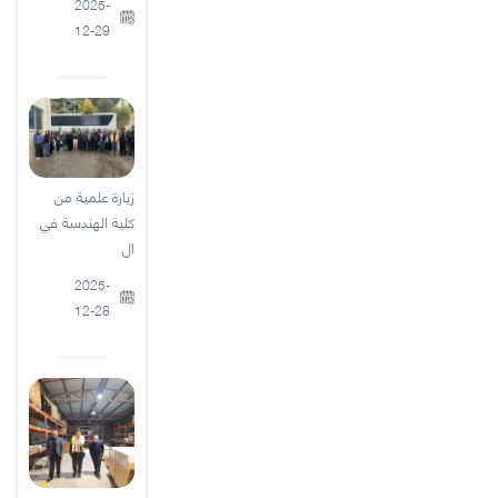
2025-
12-29
زيارة علمية من
كلية الهندسة في
ال
2025-
12-28