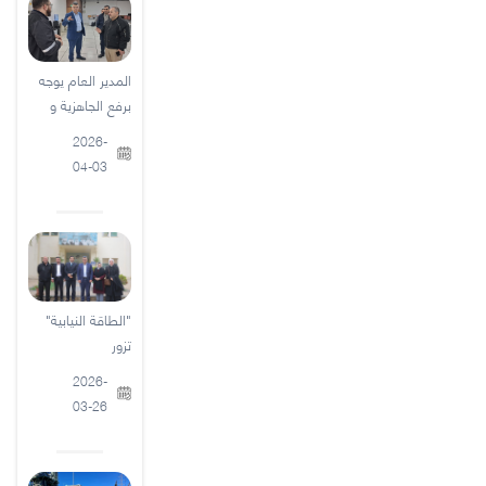
المدير العام يوجه
برفع الجاهزية و
2026-
04-03
"الطاقة النيابية"
تزور
2026-
03-26