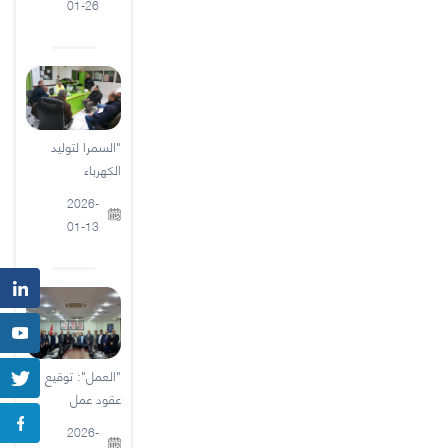
01-26
"السمرا لتوليد
الكهرباء
2026-
01-13
"العمل": توقيع
عقود عمل
2026-