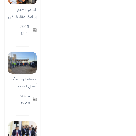
السمرا تختتم
برنامجًا متقدمًا في
2025-
12-11
محطة الريشة تُنجز
أعمال الصيانة ا
2025-
12-10