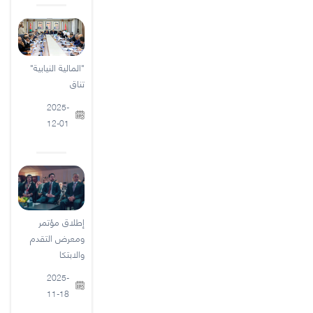
"المالية النيابية"
تناق
2025-
12-01
إطلاق مؤتمر
ومعرض التقدم
والابتكا
2025-
11-18