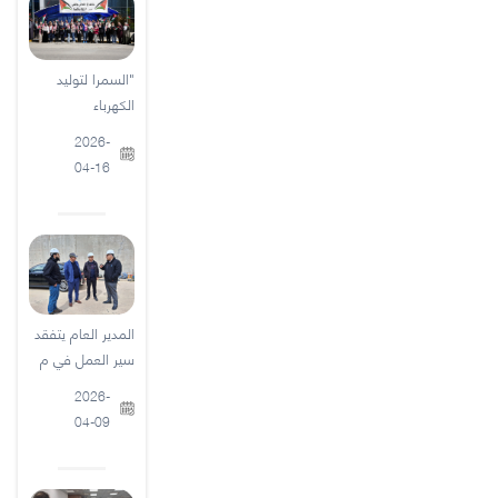
"السمرا لتوليد
الكهرباء
2026-
04-16
المدير العام يتفقد
سير العمل في م
2026-
04-09