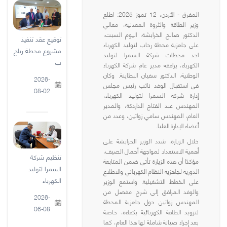
المفرق - الأردن، 12 تموز 2025: اطلع
وزير الطاقة والثروة المعدنية، معالي
الدكتور صالح الخرابشة، اليوم السبت،
توقيع عقد تنفيذ
على جاهزية محطة رحاب لتوليد الكهرباء
مشروع محطة رياح
احد محطات شركة السمرا لتوليد
ب
الكهرباء، يرافقه مدير عام شركة الكهرباء
الوطنية، الدكتور سفيان البطاينة. وكان
2026-
في استقبال الوفد نائب رئيس مجلس
08-02
إدارة شركة السمرا لتوليد الكهرباء،
المهندس عبد الفتاح الداردكة، والمدير
العام، المهندس سامي زواتين، وعدد من
أعضاء الإدارة العليا.
خلال الزيارة، شدد الوزير الخرابشة على
أهمية الاستعداد لمواجهة أحمال الصيف،
تنظيم شركة
مؤكدًا أن هذه الزيارة تأتي ضمن المتابعة
السمرا لتوليد
الدورية لجاهزية النظام الكهربائي والاطلاع
الكهرباء
على الخطط التشغيلية. واستمع الوزير
والوفد المرافق إلى شرح مفصل من
2026-
المهندس زواتين حول جاهزية المحطة
06-08
لتزويد الطاقة الكهربائية بكفاءة، خاصة
بعد إجراء صيانة شاملة لها هذا العام، كما