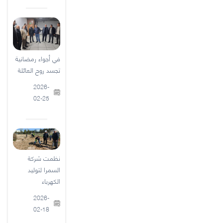
في أجواء رمضانية
تجسد روح العائلة
2026-
02-25
نظمت شركة
السمرا لتوليد
الكهرباء
2026-
02-18