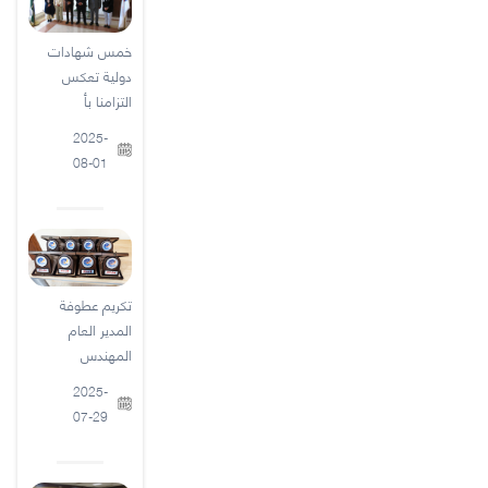
خمس شهادات
دولية تعكس
التزامنا بأ
2025-
08-01
تكريم عطوفة
المدير العام
المهندس
2025-
07-29