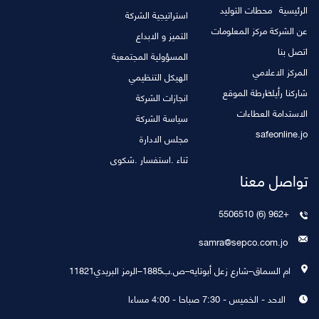
الرئيسية
محطات التوليد
استراتيجية الشركة
عن الشركة
مركز المعلومات
التميز و الابداع
اتصل بنا
المسؤولية المجتمعية
المركز الاعلامي
الهيكل التنظيمي
شاركنا رأيك
خارطة الموقع
انجازات الشركة
الاستدامة
العطاءات
سياسة الشركة
safeonline.jo
مجلس الادارة
ثناء .استفسار .شكوى
تواصل معنا
+962 (6) 5506510
samra@sepco.com.jo
ام السماق–شارع زعل أبوتايه–ص.ب1885–الرمز البريدي11821
الاحد - الخميس - 7:30 صباحا - 4:00 مساءا