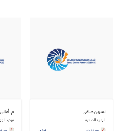
نسرين صافي
م. أماني
الرعاية الصحية
توكيد الجو
نوفمبر
عرض الشهادة
عرض الش