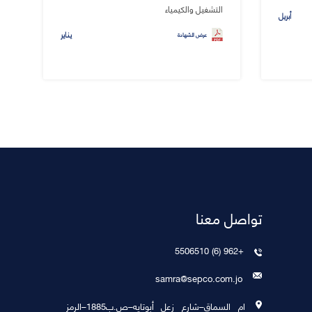
التشغيل والكيمياء
أبريل
يناير
عرض الشهادة
تواصل معنا
+962 (6) 5506510
samra@sepco.com.jo
ام السماق–شارع زعل أبوتايه–ص.ب1885–الرمز