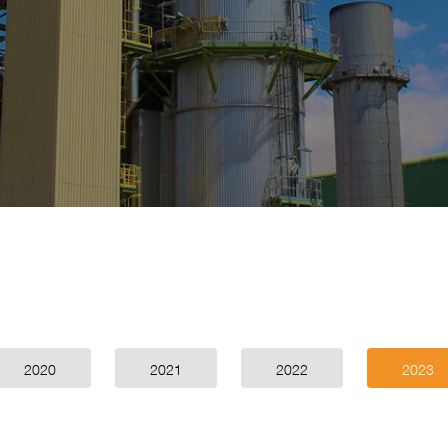
سنوات
2020
2021
2022
2023
التميز
والابداع