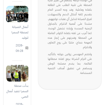
المحطة على تلبية الطلب على الطاقة
بكفاءة وفاعلية. وقد وجه المدير العام
بتقديم كافة أشكال الدعم والتسهيلات
لفرق الصيانة لتذليل أي عقبات تواجههم،
مشددًا على أهمية الالتزام بالجداول
أعمال الصيانة
الزمنية المحددة وإعادة تشغيل الوحدة.
لمحطة السمرا
كما أعرب عن ثقته بكفاءة الكوادر العاملة
لتوليد
في المحطة وقدرتهم على إنجاز هذه
المهمة بنجاح، مثنيًا على روح التعاون
2026-
والالتزام.
05-28
واختتم المهندس زواتين جولته بالتأكيد
على التزام الشركة برفع كفاءة محطاتها
القائمة، بما يخدم مصلحة الوطن
ويساهم في تحقيق أهداف التنمية
المستدامة.
بدأت محطة
السمرا تنفيذ أعمال
الصي
2026-