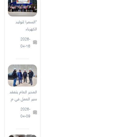
"السمرا لتوليد
الكهرباء
2026-
04-16
المدير العام يتفقد
سير العمل في م
2026-
04-09