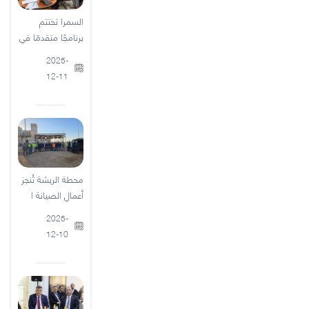
السمرا تختتم
برنامجًا متقدمًا في
2025-
12-11
محطة الريشة تُنجز
أعمال الصيانة ا
2025-
12-10