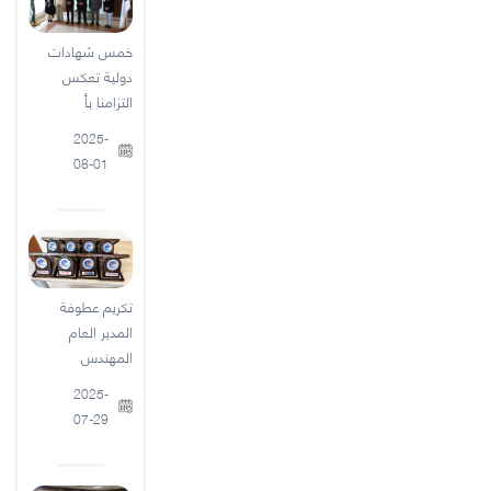
خمس شهادات
دولية تعكس
التزامنا بأ
2025-
08-01
تكريم عطوفة
المدير العام
المهندس
2025-
07-29