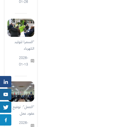
01-26
"السمرا لتوليد
الكهرباء
2026-
01-13
"العمل": توقيع
عقود عمل
2026-