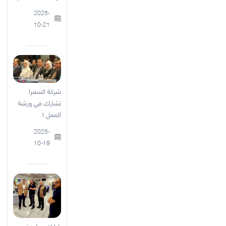
2025-
10-21
شركة السمرا
تشارك في ورشة
العمل ا
2025-
10-19
شارك عطوفة