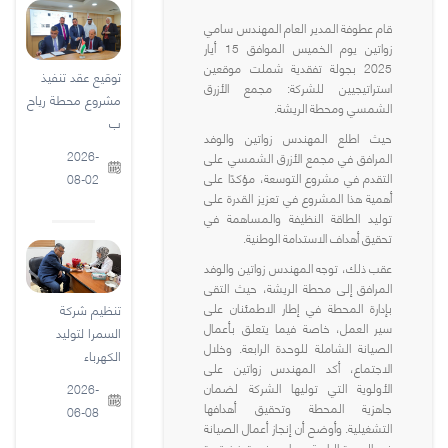
قام عطوفة المدير العام المهندس سامي
زواتين يوم الخميس الموافق 15 أيار
2025 بجولة تفقدية شملت موقعين
توقيع عقد تنفيذ
استراتيجيين للشركة: مجمع الأزرق
مشروع محطة رياح
الشمسي ومحطة الريشة.
ب
حيث اطلع المهندس زواتين والوفد
2026-
المرافق في مجمع الأزرق الشمسي على
التقدم في مشروع التوسعة، مؤكدًا على
08-02
أهمية هذا المشروع في تعزيز القدرة على
توليد الطاقة النظيفة والمساهمة في
تحقيق أهداف الاستدامة الوطنية.
عقب ذلك، توجه المهندس زواتين والوفد
المرافق إلى محطة الريشة، حيث التقى
بإدارة المحطة في إطار الاطمئنان على
تنظيم شركة
سير العمل، خاصة فيما يتعلق بأعمال
السمرا لتوليد
الصيانة الشاملة للوحدة الرابعة. وخلال
الكهرباء
الاجتماع، أكد المهندس زواتين على
الأولوية التي توليها الشركة لضمان
2026-
جاهزية المحطة وتحقيق أهدافها
06-08
التشغيلية. وأوضح أن إنجاز أعمال الصيانة
في الوحدة الرابعة يساهم في تعزيز قدرة