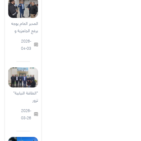
المدير العام يوجه
برفع الجاهزية و
2026-
04-03
"الطاقة النيابية"
تزور
2026-
03-26