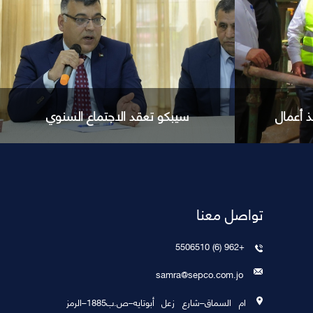
لسنوي
ضمن مبادرات المسؤولية
المجتمعية
تواصل معنا
+962 (6) 5506510
samra@sepco.com.jo
ام السماق–شارع زعل أبوتايه–ص.ب1885–الرمز
نوي
ضمن مبادرات المسؤولية