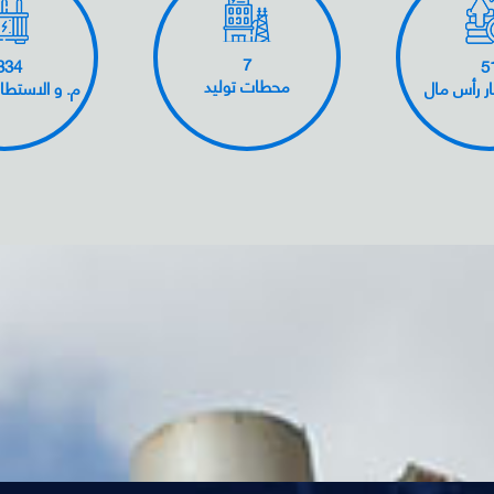
7
834
5
محطات توليد
ار رأس مال
م. و الاستطا